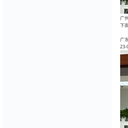
广
下
2
广
23-