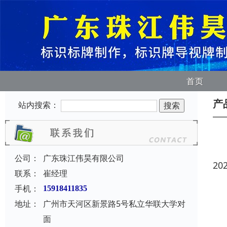
首页
产
站内搜索：
公司：
广东珠江伟昊有限公司
20
联系：
崔经理
手机：
15918411835
地址：
广州市天河区新景路5号私立华联大学对
面