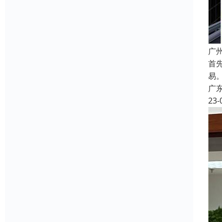
广
首
易
广
23-