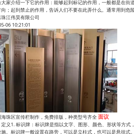
给大家介绍一下它的作用：能够起到标记的作用，一般都是在街
方向；起到禁止的作用，告诉人们不要在此弄什么。通常用到危
东珠江伟昊有限公司
05-06 10:21:01
面议
州海珠区宣传栏制作，免费排版，种类型号齐全
、定义1. 标识牌：标识牌是指以文字、图形、颜色、形状等方
设施。标识牌一般设置在路旁，可以是立柱式，也可以是悬挂式。