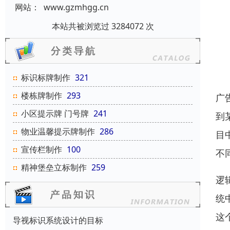
网站：
www.gzmhgg.cn
本站共被浏览过 3284072 次
标识标牌制作
321
楼栋牌制作
293
广
小区提示牌 门号牌
241
到
物业温馨提示牌制作
286
目
宣传栏制作
100
不
精神堡垒立标制作
259
逻
统
这
导视标识系统设计的目标