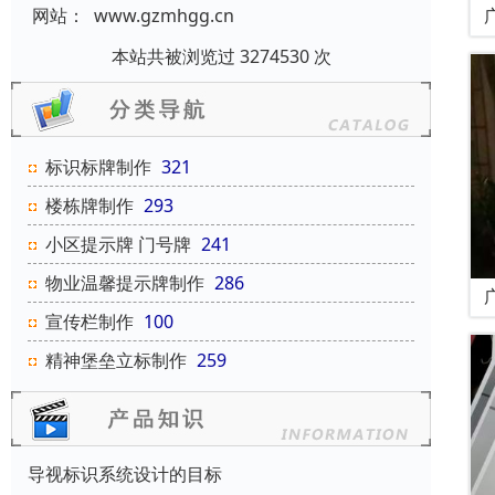
网站：
www.gzmhgg.cn
本站共被浏览过 3274530 次
标识标牌制作
321
楼栋牌制作
293
小区提示牌 门号牌
241
物业温馨提示牌制作
286
宣传栏制作
100
精神堡垒立标制作
259
导视标识系统设计的目标