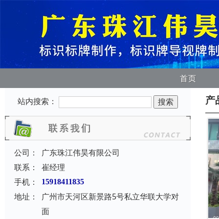
首页
产
站内搜索：
公司：
广东珠江伟昊有限公司
联系：
崔经理
手机：
15918411835
地址：
广州市天河区新景路5号私立华联大学对
面