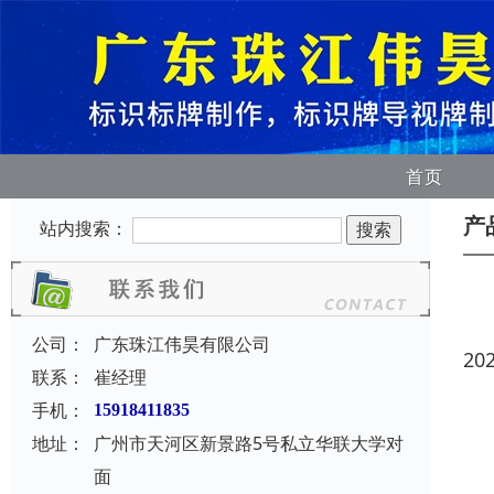
首页
产
站内搜索：
公司：
广东珠江伟昊有限公司
20
联系：
崔经理
手机：
15918411835
地址：
广州市天河区新景路5号私立华联大学对
面