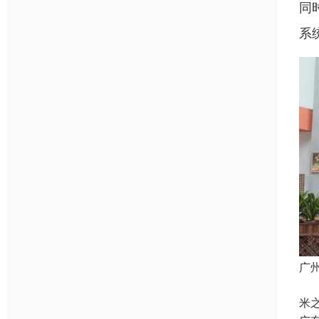
同
系
广
视
米