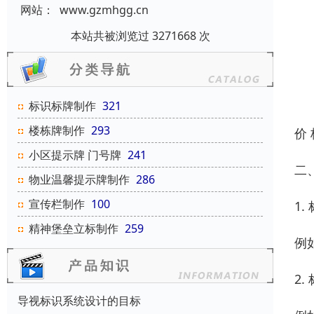
网站：
www.gzmhgg.cn
本站共被浏览过 3271668 次
标识标牌制作
321
楼栋牌制作
293
价
小区提示牌 门号牌
241
二
物业温馨提示牌制作
286
宣传栏制作
100
1
精神堡垒立标制作
259
例
2
导视标识系统设计的目标