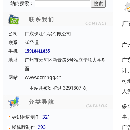
站内搜索：
广
公司：
广东珠江伟昊有限公司
联系：
崔经理
广
手机：
15918411835
广
地址：
广州市天河区新景路5号私立华联大学对
面
计
网站：
www.gzmhgg.cn
司
本站共被浏览过 3291807 次
人
多
事
标识标牌制作
321
广
楼栋牌制作
293