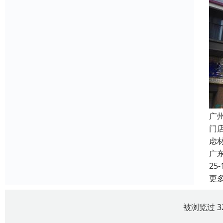
广
门
虑
广
25-
更
被浏览过 3