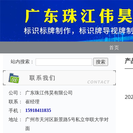
首页
产
站内搜索：
公司：
广东珠江伟昊有限公司
20
联系：
崔经理
手机：
15918411835
地址：
广州市天河区新景路5号私立华联大学对
面