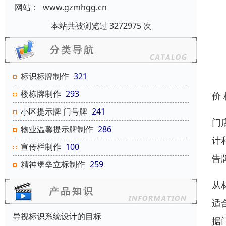
网站：
www.gzmhgg.cn
本站共被浏览过 3272975 次
标识标牌制作
321
楼栋牌制作
293
价
小区提示牌 门号牌
241
门
物业温馨提示牌制作
286
计
宣传栏制作
100
告
精神堡垒立标制作
259
从
适
导视标识系统设计的目标
据