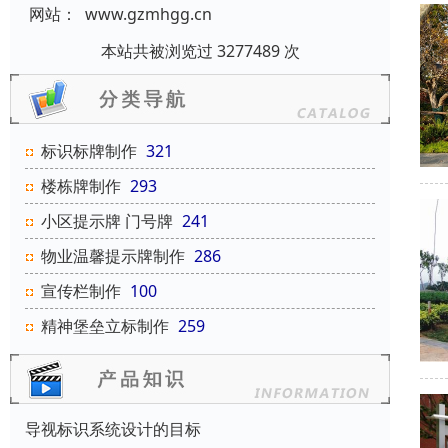
网站：
www.gzmhgg.cn
本站共被浏览过 3277489 次
标识标牌制作
321
楼栋牌制作
293
小区提示牌 门号牌
241
物业温馨提示牌制作
286
宣传栏制作
100
精神堡垒立标制作
259
导视标识系统设计的目标