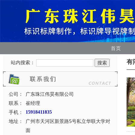
首页
有
站内搜索：
公司：
广东珠江伟昊有限公司
联系：
崔经理
手机：
15918411835
地址：
广州市天河区新景路5号私立华联大学对
面