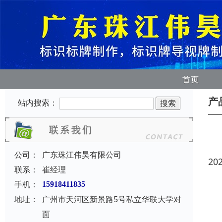
首页
产
站内搜索：
公司：
广东珠江伟昊有限公司
20
联系：
崔经理
手机：
15918411835
地址：
广州市天河区新景路5号私立华联大学对
面