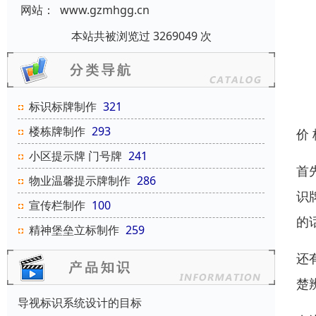
网站：
www.gzmhgg.cn
本站共被浏览过 3269049 次
标识标牌制作
321
楼栋牌制作
293
价
小区提示牌 门号牌
241
首
物业温馨提示牌制作
286
识
宣传栏制作
100
的
精神堡垒立标制作
259
还
楚
导视标识系统设计的目标