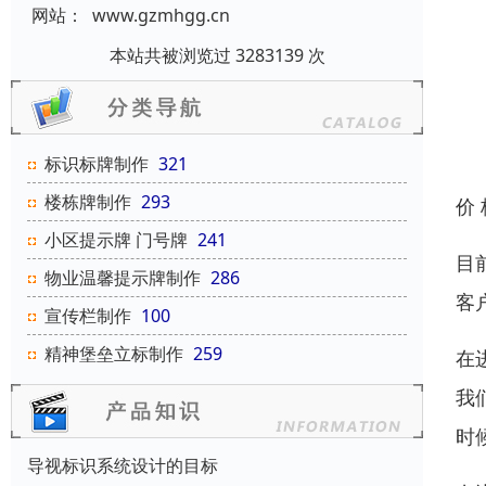
网站：
www.gzmhgg.cn
本站共被浏览过 3283139 次
标识标牌制作
321
楼栋牌制作
293
价
小区提示牌 门号牌
241
目
物业温馨提示牌制作
286
客
宣传栏制作
100
精神堡垒立标制作
259
在
我
时
导视标识系统设计的目标