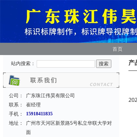
首页
产
站内搜索：
公司：
广东珠江伟昊有限公司
20
联系：
崔经理
手机：
15918411835
地址：
广州市天河区新景路5号私立华联大学对
面